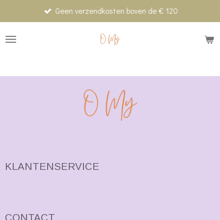
Geen verzendkosten boven de € 120
Ga
direct
naar
de
hoofdinhoud
KLANTENSERVICE
CONTACT